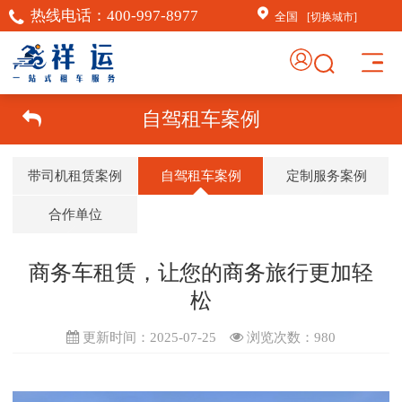
热线电话：
400-997-8977
全国
[切换城市]
×
AI客服助手
自驾租车案例
AI客服助手
带司机租赁案例
自驾租车案例
定制服务案例
感谢信任！
祥运汽车租赁（北京）有
合作单位
限公司周琦竭诚为您服
务：15718876389；
商务车租赁，让您的商务旅行更加轻
常见问题
松
1.如何订车
更新时间：2025-07-25
浏览次数：
980