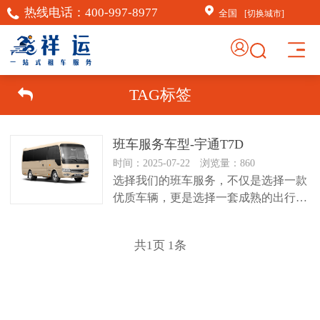
热线电话：
400-997-8977
全国
[切换城市]
×
AI客服助手
TAG标签
AI客服助手
班车服务车型-宇通T7D
感谢信任！
祥运汽车租赁（北京）有
时间：2025-07-22 浏览量：860
限公司周琦竭诚为您服
选择我们的班车服务，不仅是选择一款
务：15718876389；
优质车辆，更是选择一套成熟的出行保
障体系。从路线规划到应急处理，从...
常见问题
共
1
页
1
条
1.如何订车