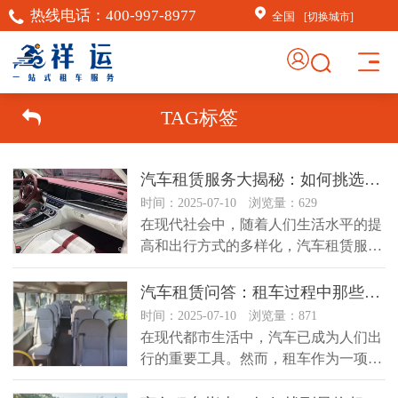
热线电话：
400-997-8977
全国
[切换城市]
×
AI客服助手
TAG标签
AI客服助手
汽车租赁服务大揭秘：如何挑选最适合你的租车方案？
感谢信任！
祥运汽车租赁（北京）有
时间：2025-07-10 浏览量：629
限公司周琦竭诚为您服
在现代社会中，随着人们生活水平的提
务：15718876389；
高和出行方式的多样化，汽车租赁服务
已成为越来越多人的选择。无论是商...
常见问题
汽车租赁问答：租车过程中那些你不知道的事？
1.如何订车
时间：2025-07-10 浏览量：871
在现代都市生活中，汽车已成为人们出
行的重要工具。然而，租车作为一项相
对便捷的交通方式，也隐藏着许多不...