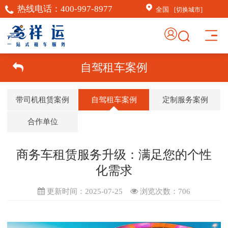
热线电话：
400-997-8977
全国
[切换城市]
×
AI客服助手
自驾租车案例
AI客服助手
带司机租赁案例
自驾租车案例
定制服务案例
感谢信任！
祥运汽车租赁（北京）有
合作单位
限公司周琦竭诚为您服
务：15718876389；
商务车租赁服务升级：满足您的个性
常见问题
化需求
1.如何订车
更新时间：2025-07-25
浏览次数：
706