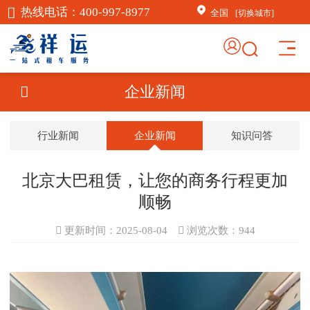
热线电话：
400-997-8977
全国
[切换城市]
×
AI客服助手
企业新闻
AI客服助手
行业新闻
企业新闻
知识问答
感谢信任！
祥运汽车租赁（北京）有
限公司周琦竭诚为您服
北京大巴租赁，让您的商务行程更加
务：15718876389；
顺畅
常见问题
更新时间：2025-08-04
浏览次数：
944
1.如何订车