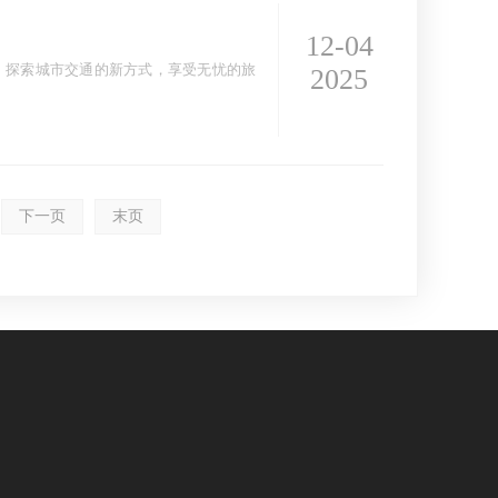
12-04
。探索城市交通的新方式，享受无忧的旅
2025
×
AI客服助手
下一页
末页
AI客服助手
感谢信任！
祥运汽车租赁（北京）有限公司周琦竭诚为您服
务：15718876389；
常见问题
1.如何订车