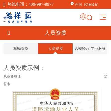
热线电话：
400-997-8977
全国
[切换城市]
×
AI客服助手
人员资质
AI客服助手
车辆资质
人员资质
合规经营-专业服务
感谢信任！
祥运汽车租赁（北京）有
限公司周琦竭诚为您服
务：15718876389；
人员资质示例：
常见问题
从业资格证 监
督卡
1.如何订车