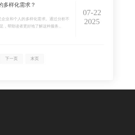
的多样化需求？
07-22
足企业和个人的多样化需求。通过分析不
2025
，帮助读者更好地了解这种服务...
×
AI客服助手
下一页
末页
AI客服助手
感谢信任！
祥运汽车租赁（北京）有限公司周琦竭诚为您服
务：15718876389；
常见问题
1.如何订车