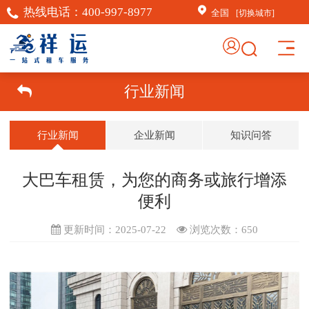
热线电话：
400-997-8977
全国
[切换城市]
×
AI客服助手
行业新闻
AI客服助手
行业新闻
企业新闻
知识问答
感谢信任！
祥运汽车租赁（北京）有
限公司周琦竭诚为您服
大巴车租赁，为您的商务或旅行增添
务：15718876389；
便利
常见问题
更新时间：2025-07-22
浏览次数：
650
1.如何订车