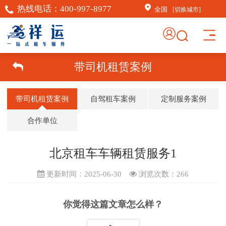
热线电话：
400-997-8977
全国
[切换城市]
×
AI客服助手
带司机租赁案例
AI客服助手
带司机租赁案例
自驾租车案例
定制服务案例
感谢信任！
祥运汽车租赁（北京）有
合作单位
限公司周琦竭诚为您服
务：15718876389；
北京租车车辆租赁服务1
常见问题
1.如何订车
更新时间：2025-06-30
浏览次数：
266
你觉得这篇文章怎么样？