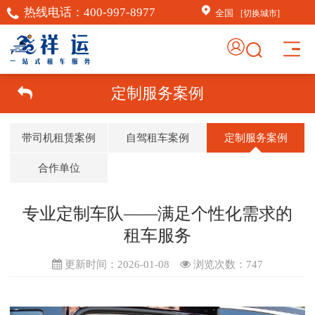
热线电话：
400-997-8977
全国
[切换城市]
×
AI客服助手
定制服务案例
AI客服助手
带司机租赁案例
自驾租车案例
定制服务案例
感谢信任！
祥运汽车租赁（北京）有
合作单位
限公司周琦竭诚为您服
务：15718876389；
专业定制车队——满足个性化需求的
常见问题
租车服务
1.如何订车
更新时间：2026-01-08
浏览次数：
747