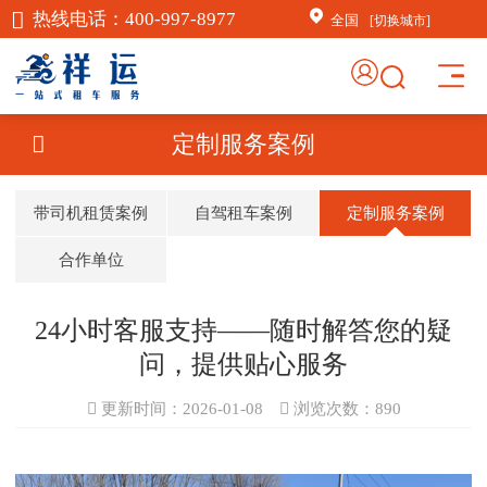
热线电话：
400-997-8977
全国
[切换城市]
×
AI客服助手
定制服务案例
AI客服助手
带司机租赁案例
自驾租车案例
定制服务案例
感谢信任！
祥运汽车租赁（北京）有
合作单位
限公司周琦竭诚为您服
务：15718876389；
24小时客服支持——随时解答您的疑
常见问题
问，提供贴心服务
1.如何订车
更新时间：2026-01-08
浏览次数：
890