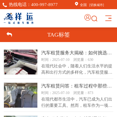
热线电话：
400-997-8977
全国
[切换城市]
×
AI客服助手
TAG标签
AI客服助手
汽车租赁服务大揭秘：如何挑选最适合你的租车方案？
感谢信任！
祥运汽车租赁（北京）有
时间：2025-07-10 浏览量：630
限公司周琦竭诚为您服
在现代社会中，随着人们生活水平的提
务：15718876389；
高和出行方式的多样化，汽车租赁服务
已成为越来越多人的选择。无论是商...
常见问题
汽车租赁问答：租车过程中那些你不知道的事？
1.如何订车
时间：2025-07-10 浏览量：873
在现代都市生活中，汽车已成为人们出
行的重要工具。然而，租车作为一项相
对便捷的交通方式，也隐藏着许多不...